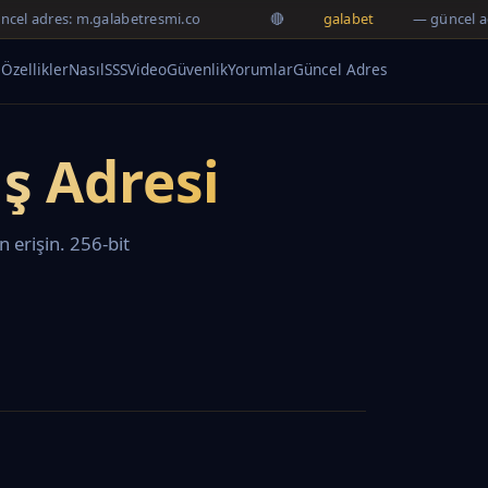
 adres: m.galabetresmi.co
🔴
galabet
— güncel adres
Özellikler
Nasıl
SSS
Video
Güvenlik
Yorumlar
Güncel Adres
ş Adresi
 erişin. 256-bit