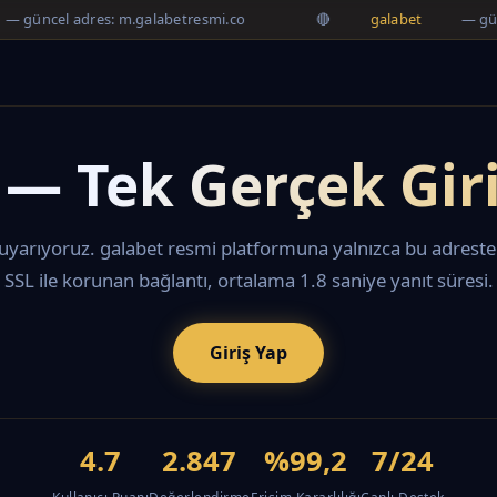
üncel adres: m.galabetresmi.co
🔴
galabet
— güncel
 — Tek Gerçek Giri
 uyarıyoruz. galabet resmi platformuna yalnızca bu adresten
SSL ile korunan bağlantı, ortalama 1.8 saniye yanıt süresi.
Giriş Yap
4.7
2.847
%99,2
7/24