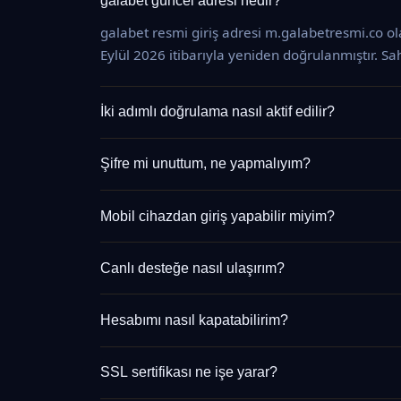
galabet güncel adresi nedir?
galabet resmi giriş adresi m.galabetresmi.co ola
Eylül 2026 itibarıyla yeniden doğrulanmıştır. Sah
İki adımlı doğrulama nasıl aktif edilir?
Profil ayarlarından "Güvenlik" bölümüne gidin, 
Şifre mi unuttum, ne yapmalıyım?
Bu işlem yaklaşık 2 dakikanızı alır ve hesap güve
Giriş sayfasında "Şifremi Unuttum" bağlantısına 
Mobil cihazdan giriş yapabilir miyim?
Yeni şifre belirlerken en az 8 karakter, büyük-k
Evet, platform tamamen responsive olarak tasarl
Canlı desteğe nasıl ulaşırım?
Ağustos'unda yapılmış ve tüm temel işlevler mo
Ana sayfanın sağ alt köşesinde canlı destek simg
Hesabımı nasıl kapatabilirim?
yanıt süresi 45 saniyedir.
Hesap kapatma işlemi için profil ayarlarında 
SSL sertifikası ne işe yarar?
saat içinde gerçekleştirilir. Bu süre içinde tekra