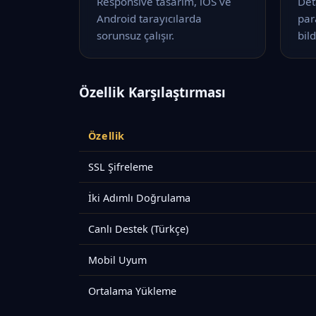
Responsive tasarım, iOS ve
Det
Android tarayıcılarda
par
sorunsuz çalışır.
bil
Özellik Karşılaştırması
Özellik
SSL Şifreleme
İki Adımlı Doğrulama
Canlı Destek (Türkçe)
Mobil Uyum
Ortalama Yükleme