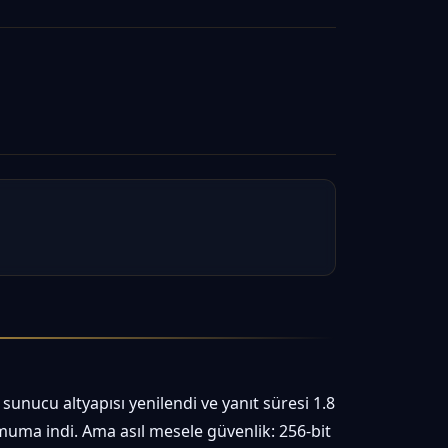
 sunucu altyapısı yenilendi ve yanıt süresi 1.8
muma indi. Ama asıl mesele güvenlik: 256-bit