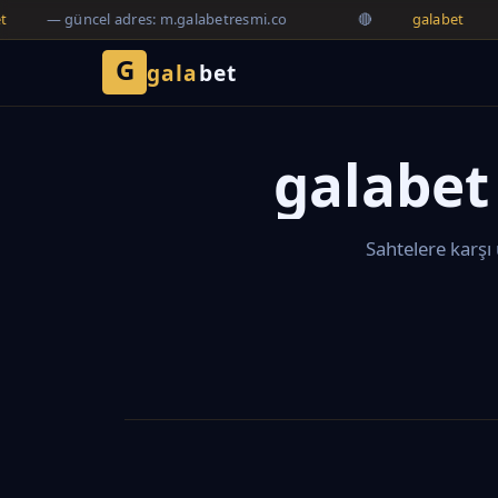
— güncel adres: m.galabetresmi.co
🔴
galabet
— g
G
gala
bet
galabet
Sahtelere karşı