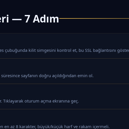
eri — 7 Adım
s çubuğunda kilit simgesini kontrol et, bu SSL bağlantısını göster
 süresince sayfanın doğru açıldığından emin ol.
ır. Tıklayarak oturum açma ekranına geç.
ifren en az 8 karakter, büyük/küçük harf ve rakam içermeli.