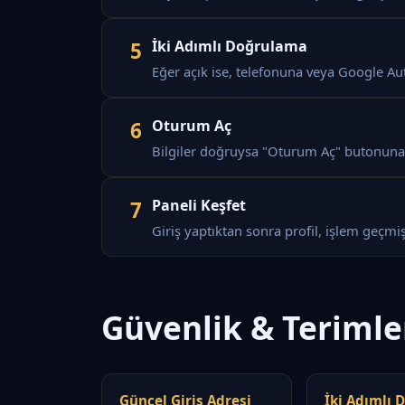
İki Adımlı Doğrulama
5
Eğer açık ise, telefonuna veya Google Au
Oturum Aç
6
Bilgiler doğruysa "Oturum Aç" butonuna tı
Paneli Keşfet
7
Giriş yaptıktan sonra profil, işlem geçmiş
Güvenlik & Terimle
Güncel Giriş Adresi
İki Adımlı