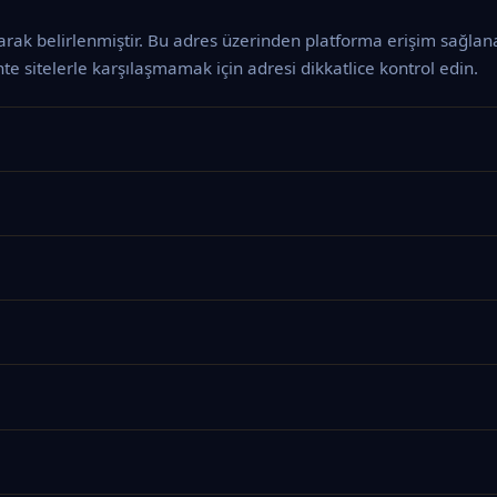
rak belirlenmiştir. Bu adres üzerinden platforma erişim sağlanabi
te sitelerle karşılaşmamak için adresi dikkatlice kontrol edin.
"İki Adımlı Doğrulama" seçeneğini etkinleştirin. Google Authenti
nliğini önemli ölçüde artırır.
tıklayarak e-posta adresinize şifre sıfırlama bağlantısı göndereb
üçük harf ve rakam kullanmanız önerilir.
anmıştır. iOS ve Android cihazlarda tarayıcı üzerinden sorunsuz 
bilde de çalışmaktadır.
esi bulunur. Tıkladığınızda bir sohbet penceresi açılır. Türkçe 
"Hesabı Kapat" bölümüne gidin. İşlemi onaylamadan önce tüm ba
r açmak isterseniz destek ekibiyle iletişime geçebilirsiniz.