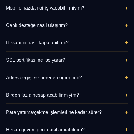
Giriş sayfasında "Şifremi Unuttum" bağlantısına
işlem yaklaşık 2 dakikanızı alır ve hesap güvenliğini
+
Mobil cihazdan giriş yapabilir miyim?
tıklayarak e-posta adresinize şifre sıfırlama bağlantısı
önemli ölçüde artırır.
gönderebilirsiniz. Bağlantı 30 dakika boyunca geçerlidir.
Evet, platform tamamen responsive olarak tasarlanmıştır.
Yeni şifre belirlerken en az 8 karakter, büyük-küçük harf
+
Canlı desteğe nasıl ulaşırım?
iOS ve Android cihazlarda tarayıcı üzerinden sorunsuz
ve rakam kullanmanız önerilir.
çalışır. Mobil uyumluluk testleri 2026 Ağustos'unda
Ana sayfanın sağ alt köşesinde canlı destek simgesi
yapılmış ve tüm temel işlevler mobilde de çalışmaktadır.
+
Hesabımı nasıl kapatabilirim?
bulunur. Tıkladığınızda bir sohbet penceresi açılır. Türkçe
destek operatörleri 7/24 hizmet verir. Ortalama yanıt
Hesap kapatma işlemi için profil ayarlarında "Hesabı
süresi 45 saniyedir.
+
SSL sertifikası ne işe yarar?
Kapat" bölümüne gidin. İşlemi onaylamadan önce tüm
bakiyenizi çekmeniz gerekir. Kapatma işlemi 24 saat
SSL (Güvenli Yuva Katmanı) sertifikası, tarayıcı ile sunucu
içinde gerçekleştirilir. Bu süre içinde tekrar açmak
+
Adres değişirse nereden öğrenirim?
arasındaki veri aktarımını şifreler. Bu sayede kişisel
isterseniz destek ekibiyle iletişime geçebilirsiniz.
bilgileriniz ve şifreniz üçüncü taraflarca okunamaz.
Güncel adres değişiklikleri resmi sosyal medya
galabet 256-bit TLS 1.3 şifreleme kullanır.
+
Birden fazla hesap açabilir miyim?
hesaplarından duyurulur. Ayrıca e-posta bültenine kayıtlı
olan kullanıcılara da bildirim gönderilir. Herhangi bir
Platform kuralları gereği her kullanıcı tek bir hesap
değişiklikte bu sayfa da güncellenir, sık sık kontrol edin.
+
Para yatırma/çekme işlemleri ne kadar sürer?
açabilir. Birden fazla hesap tespiti durumunda hesaplar
incelenir ve kullanıcı bilgilendirilir. Bu kural, platformun
Para yatırma işlemleri genellikle anında gerçekleşir.
adil kullanımını sağlamak içindir.
+
Hesap güvenliğimi nasıl artırabilirim?
Çekme talepleri ise bankaya bağlı olarak 1-3 iş günü