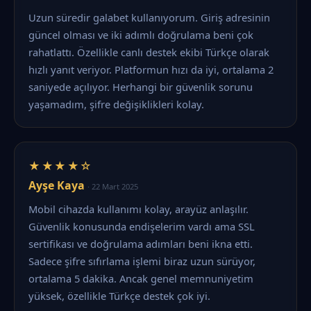
Uzun süredir galabet kullanıyorum. Giriş adresinin
güncel olması ve iki adımlı doğrulama beni çok
rahatlattı. Özellikle canlı destek ekibi Türkçe olarak
hızlı yanıt veriyor. Platformun hızı da iyi, ortalama 2
saniyede açılıyor. Herhangi bir güvenlik sorunu
yaşamadım, şifre değişiklikleri kolay.
★★★★☆
Ayşe Kaya
· 22 Mart 2025
Mobil cihazda kullanımı kolay, arayüz anlaşılır.
Güvenlik konusunda endişelerim vardı ama SSL
sertifikası ve doğrulama adımları beni ikna etti.
Sadece şifre sıfırlama işlemi biraz uzun sürüyor,
ortalama 5 dakika. Ancak genel memnuniyetim
yüksek, özellikle Türkçe destek çok iyi.