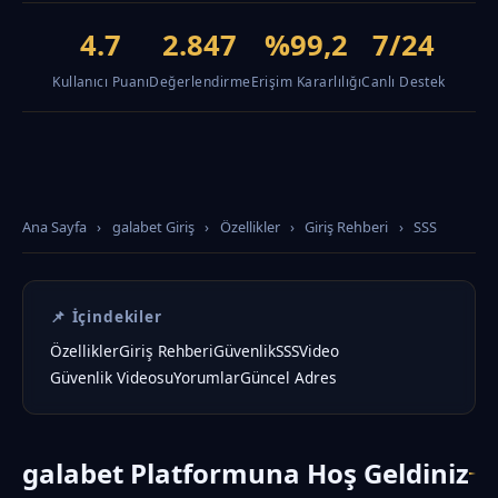
4.7
2.847
%99,2
7/24
Kullanıcı Puanı
Değerlendirme
Erişim Kararlılığı
Canlı Destek
Ana Sayfa
›
galabet Giriş
›
Özellikler
›
Giriş Rehberi
›
SSS
📌 İçindekiler
Özellikler
Giriş Rehberi
Güvenlik
SSS
Video
Güvenlik Videosu
Yorumlar
Güncel Adres
galabet Platformuna Hoş Geldiniz