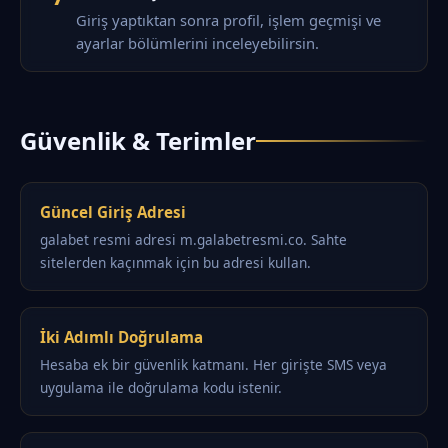
Giriş yaptıktan sonra profil, işlem geçmişi ve
ayarlar bölümlerini inceleyebilirsin.
Güvenlik & Terimler
Güncel Giriş Adresi
galabet resmi adresi m.galabetresmi.co. Sahte
sitelerden kaçınmak için bu adresi kullan.
İki Adımlı Doğrulama
Hesaba ek bir güvenlik katmanı. Her girişte SMS veya
uygulama ile doğrulama kodu istenir.