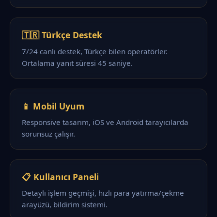
🇹🇷 Türkçe Destek
7/24 canlı destek, Türkçe bilen operatörler.
Ortalama yanıt süresi 45 saniye.
📱 Mobil Uyum
Responsive tasarım, iOS ve Android tarayıcılarda
sorunsuz çalışır.
📋 Kullanıcı Paneli
Detaylı işlem geçmişi, hızlı para yatırma/çekme
arayüzü, bildirim sistemi.