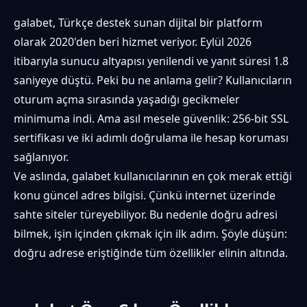
galabet, Türkçe destek sunan dijital bir platform
olarak 2020'den beri hizmet veriyor. Eylül 2026
itibarıyla sunucu altyapısı yenilendi ve yanıt süresi 1.8
saniyeye düştü. Peki bu ne anlama gelir? Kullanıcıların
oturum açma sırasında yaşadığı gecikmeler
minimuma indi. Ama asıl mesele güvenlik: 256-bit SSL
sertifikası ve iki adımlı doğrulama ile hesap koruması
sağlanıyor.
Ve aslında, galabet kullanıcılarının en çok merak ettiği
konu güncel adres bilgisi. Çünkü internet üzerinde
sahte siteler türeyebiliyor. Bu nedenle doğru adresi
bilmek, işin içinden çıkmak için ilk adım. Şöyle düşün:
doğru adrese eriştiğinde tüm özellikler elinin altında.