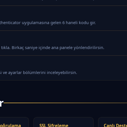
thenticator uygulamasına gelen 6 haneli kodu gir.
kla. Birkaç saniye içinde ana panele yönlendirilirsin.
i ve ayarlar bölümlerini inceleyebilirsin.
r
 Doğrulama
SSL Şifreleme
Canlı Dest