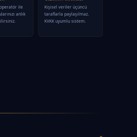
operatör ile
Kişisel veriler üçüncü
ularınızı anlık
taraflarla paylaşılmaz.
lirsiniz.
KVKK uyumlu sistem.