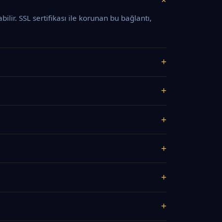
+
lir. SSL sertifikası ile korunan bu bağlantı,
+
cator veya SMS yöntemini tercih edebilirsiniz.
+
ilirsiniz. Bağlantı 30 dakika boyunca geçerlidir.
+
çalışır. Mobil uyumluluk testleri 2026
+
destek operatörleri 7/24 hizmet verir. Ortalama
+
kiyenizi çekmeniz gerekir. Kapatma işlemi 24
+