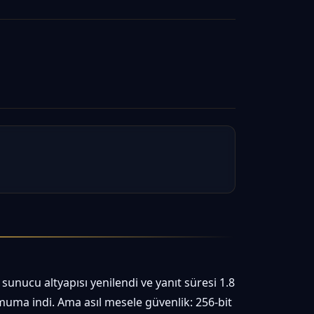
 sunucu altyapısı yenilendi ve yanıt süresi 1.8
muma indi. Ama asıl mesele güvenlik: 256-bit