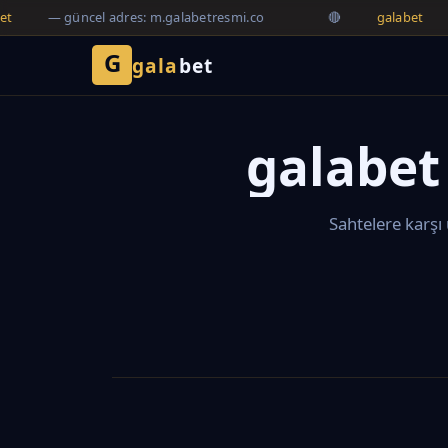
— güncel adres: m.galabetresmi.co
🔴
galabet
— 
G
gala
bet
galabet
Sahtelere karşı