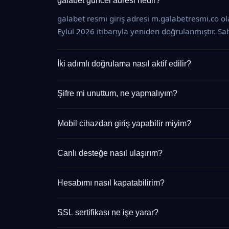
galabet güncel adresi nedir?
galabet resmi giriş adresi m.galabetresmi.co ola
Eylül 2026 itibarıyla yeniden doğrulanmıştır. Sah
İki adımlı doğrulama nasıl aktif edilir?
Profil ayarlarından "Güvenlik" bölümüne gidin, 
Şifre mi unuttum, ne yapmalıyım?
Bu işlem yaklaşık 2 dakikanızı alır ve hesap güve
Giriş sayfasında "Şifremi Unuttum" bağlantısına 
Mobil cihazdan giriş yapabilir miyim?
Yeni şifre belirlerken en az 8 karakter, büyük-k
Evet, platform tamamen responsive olarak tasarl
Canlı desteğe nasıl ulaşırım?
Ağustos'unda yapılmış ve tüm temel işlevler mo
Ana sayfanın sağ alt köşesinde canlı destek simg
Hesabımı nasıl kapatabilirim?
yanıt süresi 45 saniyedir.
Hesap kapatma işlemi için profil ayarlarında 
SSL sertifikası ne işe yarar?
saat içinde gerçekleştirilir. Bu süre içinde tekra