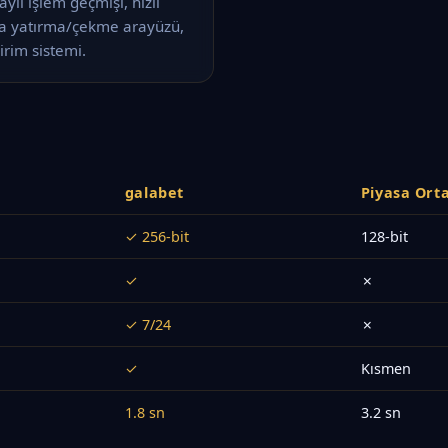
aylı işlem geçmişi, hızlı
a yatırma/çekme arayüzü,
dirim sistemi.
galabet
Piyasa Ort
✓ 256-bit
128-bit
✓
✗
✓ 7/24
✗
✓
Kısmen
1.8 sn
3.2 sn