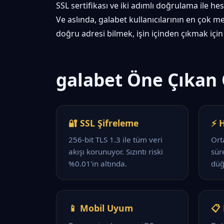
SSL sertifikası ve iki adımlı doğrulama ile h
Ve aslında, galabet kullanıcılarının en çok m
doğru adresi bilmek, işin içinden çıkmak için 
galabet Öne Çıkan 
🔐 SSL Şifreleme
⚡ H
256-bit TLS 1.3 ile tüm veri
Ort
akışı korunuyor. Sızıntı riski
sür
%0.01'in altında.
düğ
📱 Mobil Uyum
📋 