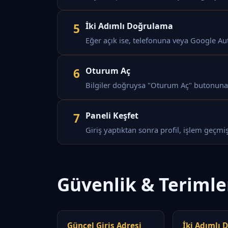
İki Adımlı Doğrulama
5
Eğer açık ise, telefonuna veya Google Au
Oturum Aç
6
Bilgiler doğruysa "Oturum Aç" butonuna tı
Paneli Keşfet
7
Giriş yaptıktan sonra profil, işlem geçmiş
Güvenlik & Terimle
Güncel Giriş Adresi
İki Adımlı