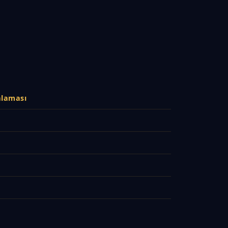
alaması