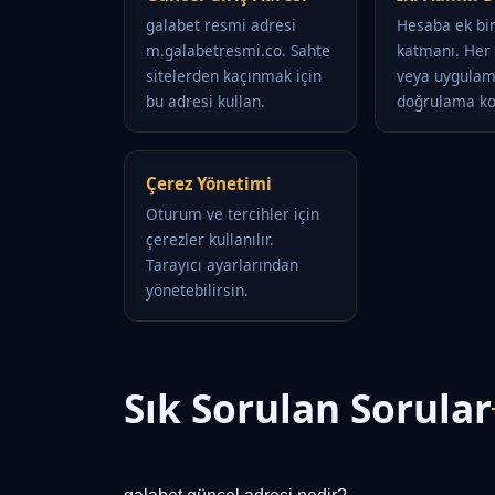
galabet resmi adresi
Hesaba ek bir
m.galabetresmi.co. Sahte
katmanı. Her 
sitelerden kaçınmak için
veya uygulam
bu adresi kullan.
doğrulama kod
Çerez Yönetimi
Oturum ve tercihler için
çerezler kullanılır.
Tarayıcı ayarlarından
yönetebilirsin.
Sık Sorulan Sorular