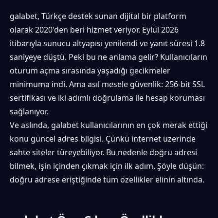
galabet, Türkçe destek sunan dijital bir platform
olarak 2020'den beri hizmet veriyor. Eylül 2026
itibarıyla sunucu altyapısı yenilendi ve yanıt süresi 1.8
saniyeye düştü. Peki bu ne anlama gelir? Kullanıcıların
oturum açma sırasında yaşadığı gecikmeler
minimuma indi. Ama asıl mesele güvenlik: 256-bit SSL
sertifikası ve iki adımlı doğrulama ile hesap koruması
sağlanıyor.
Ve aslında, galabet kullanıcılarının en çok merak ettiği
konu güncel adres bilgisi. Çünkü internet üzerinde
sahte siteler türeyebiliyor. Bu nedenle doğru adresi
bilmek, işin içinden çıkmak için ilk adım. Şöyle düşün:
doğru adrese eriştiğinde tüm özellikler elinin altında.