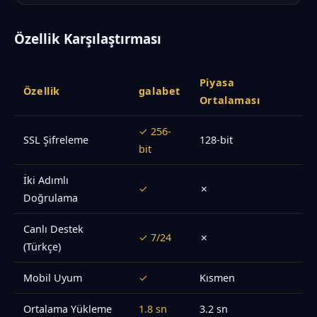
Özellik Karşılaştırması
Piyasa
Özellik
galabet
Ortalaması
✓ 256-
SSL Şifreleme
128-bit
bit
İki Adımlı
✓
✗
Doğrulama
Canlı Destek
✓ 7/24
✗
(Türkçe)
Mobil Uyum
✓
Kısmen
Ortalama Yükleme
1.8 sn
3.2 sn