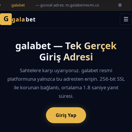

galabet
— güncel adres: m.galabetresmi.co
🔴
G
gala
bet
☰
galabet — Tek Gerçek
Giriş Adresi
Sahtelere karşı uyarıyoruz. galabet resmi
platformuna yalnızca bu adresten erişin. 256-bit SSL
ile korunan bağlantı, ortalama 1.8 saniye yanıt
süresi.
Giriş Yap