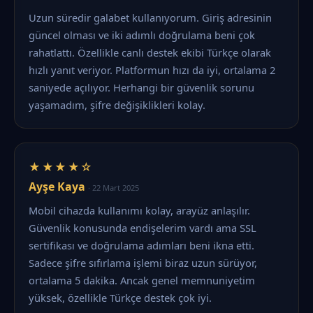
Uzun süredir galabet kullanıyorum. Giriş adresinin
güncel olması ve iki adımlı doğrulama beni çok
rahatlattı. Özellikle canlı destek ekibi Türkçe olarak
hızlı yanıt veriyor. Platformun hızı da iyi, ortalama 2
saniyede açılıyor. Herhangi bir güvenlik sorunu
yaşamadım, şifre değişiklikleri kolay.
★★★★☆
Ayşe Kaya
· 22 Mart 2025
Mobil cihazda kullanımı kolay, arayüz anlaşılır.
Güvenlik konusunda endişelerim vardı ama SSL
sertifikası ve doğrulama adımları beni ikna etti.
Sadece şifre sıfırlama işlemi biraz uzun sürüyor,
ortalama 5 dakika. Ancak genel memnuniyetim
yüksek, özellikle Türkçe destek çok iyi.