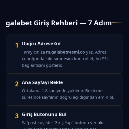
galabet Giriş Rehberi — 7 Adım
Doğru Adrese Git
1
Tarayıcınıza
m.galabetresmi.co
yaz. Adres
çubuğunda kilit simgesini kontrol et, bu SSL
bağlantısını gösterir.
Ana Sayfayı Bekle
2
Ortalama 1.8 saniyede yüklenir. Bekleme
süresince sayfanın doğru açıldığından emin ol.
Giriş Butonunu Bul
3
Sağ üst köşede "Giriş Yap" butonu yer alır.
Tıklayarak oturum açma ekranına geç.