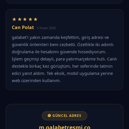
★★★★★
Can Polat
· 5 Nisan 2025
galabet'i yakın zamanda keşfettim, giriş adresi ve
güvenlik önlemleri beni cezbetti. Özellikle iki adımlı
doğrulama ile hesabımı güvende hissediyorum.
İşlem geçmişi detaylı, para yatırma/çekme hızlı. Canlı
destekle birkaç kez görüştüm, her seferinde tatmin
edici yanıt aldım. Tek eksik, mobil uygulama yerine
web üzerinden kullanım.
🔴 GÜNCEL ADRES
m.galabetresmi.co