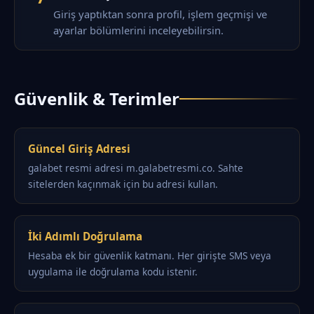
Giriş yaptıktan sonra profil, işlem geçmişi ve
ayarlar bölümlerini inceleyebilirsin.
Güvenlik & Terimler
Güncel Giriş Adresi
galabet resmi adresi m.galabetresmi.co. Sahte
sitelerden kaçınmak için bu adresi kullan.
İki Adımlı Doğrulama
Hesaba ek bir güvenlik katmanı. Her girişte SMS veya
uygulama ile doğrulama kodu istenir.