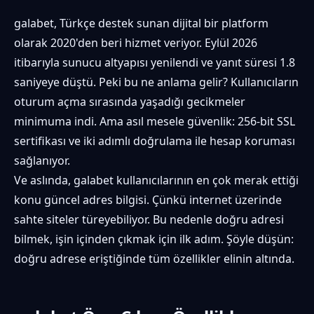
galabet, Türkçe destek sunan dijital bir platform
olarak 2020'den beri hizmet veriyor. Eylül 2026
itibarıyla sunucu altyapısı yenilendi ve yanıt süresi 1.8
saniyeye düştü. Peki bu ne anlama gelir? Kullanıcıların
oturum açma sırasında yaşadığı gecikmeler
minimuma indi. Ama asıl mesele güvenlik: 256-bit SSL
sertifikası ve iki adımlı doğrulama ile hesap koruması
sağlanıyor.
Ve aslında, galabet kullanıcılarının en çok merak ettiği
konu güncel adres bilgisi. Çünkü internet üzerinde
sahte siteler türeyebiliyor. Bu nedenle doğru adresi
bilmek, işin içinden çıkmak için ilk adım. Şöyle düşün:
doğru adrese eriştiğinde tüm özellikler elinin altında.