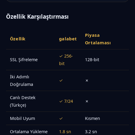
Özellik Karşılaştırması
Piyasa
Özellik
galabet
Ortalaması
✓ 256-
SSL Şifreleme
128-bit
bit
İki Adımlı
✓
✗
Doğrulama
Canlı Destek
✓ 7/24
✗
(Türkçe)
Mobil Uyum
✓
Kısmen
Ortalama Yükleme
1.8 sn
3.2 sn