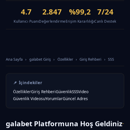
4.7
2.847
%99,2
7/24
Kullanıcı Puanı
Değerlendirme
Erişim Kararlılığı
Canlı Destek
Ana Sayfa
›
galabet Giriş
›
Özellikler
›
Giriş Rehberi
›
SSS
📌 İçindekiler
Özellikler
Giriş Rehberi
Güvenlik
SSS
Video
Güvenlik Videosu
Yorumlar
Güncel Adres
galabet Platformuna Hoş Geldiniz