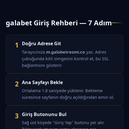
galabet Giriş Rehberi — 7 Adım
Doğru Adrese Git
1
Tarayıcınıza
m.galabetresmi.co
yaz. Adres
çubuğunda kilit simgesini kontrol et, bu SSL
bağlantısını gösterir.
Ana Sayfayı Bekle
2
Ortalama 1.8 saniyede yüklenir. Bekleme
süresince sayfanın doğru açıldığından emin ol.
Giriş Butonunu Bul
3
Sağ üst köşede "Giriş Yap" butonu yer alır.
Tıklayarak oturum açma ekranına geç.