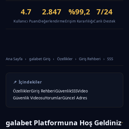
4.7
2.847
%99,2
7/24
Kullanıcı Puanı
Değerlendirme
Erişim Kararlılığı
Canlı Destek
Ana Sayfa
›
galabet Giriş
›
Özellikler
›
Giriş Rehberi
›
SSS
📌 İçindekiler
Özellikler
Giriş Rehberi
Güvenlik
SSS
Video
Güvenlik Videosu
Yorumlar
Güncel Adres
galabet Platformuna Hoş Geldiniz