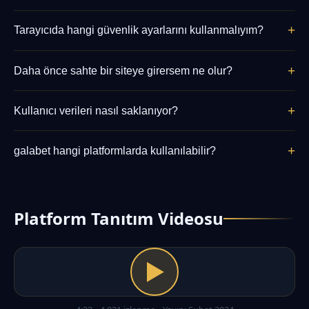
içinde hesabınıza yansır. Talep ettiğiniz miktar ve saat
İki adımlı doğrulamayı açın, güçlü bir şifre kullanın ve
dilimi işlem süresini etkileyebilir.
+
Tarayıcıda hangi güvenlik ayarlarını kullanmalıyım?
şifrenizi düzenli olarak değiştirin. Ayrıca, oturum açtığınız
cihazlarda güncel bir antivirüs yazılımı bulundurun. Bu
Çerezleri kabul edin, pop-up engelleyiciyi açık tutun ve
önlemlerle hesap güvenliğiniz %95 oranında artar.
+
Daha önce sahte bir siteye girersem ne olur?
tarayıcınızı güncel tutun. HTTPS bağlantılarını tercih edin.
Ayrıca, özel pencerede oturum açmanız tavsiye edilir,
Sahte siteler genellikle bilgilerinizi çalmayı amaçlar. Bu
böylece oturum bilgileri kalıcı olmaz.
+
Kullanıcı verileri nasıl saklanıyor?
tür bir siteye girdiyseniz, derhal şifrenizi değiştirin ve
destek ekibiyle iletişime geçin. Ayrıca, tarayıcınızda
Veriler şifreli olarak sunucularda tutulur. Kişisel bilgiler,
geçmişi temizleyin ve SSL sertifikasını kontrol edin.
+
galabet hangi platformlarda kullanılabilir?
KVKK yasasına uygun olarak işlenir. Veriler yalnızca kimlik
doğrulama ve kullanıcı deneyimini iyileştirme amaçlı
Web tarayıcıları (Chrome, Firefox, Safari, Edge) ve mobil
kullanılır. Üçüncü taraflarla paylaşılmaz.
tarayıcılar üzerinden erişilebilir. Ayrıca PWA desteği ile
ana ekrana ekleyerek uygulama gibi kullanabilirsiniz. iOS
Platform Tanıtım Videosu
ve Android cihazlarda sorunsuz çalışır.
▶