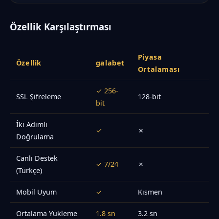
Özellik Karşılaştırması
Piyasa
Özellik
galabet
Ortalaması
✓ 256-
SSL Şifreleme
128-bit
bit
İki Adımlı
✓
✗
Doğrulama
Canlı Destek
✓ 7/24
✗
(Türkçe)
Mobil Uyum
✓
Kısmen
Ortalama Yükleme
1.8 sn
3.2 sn