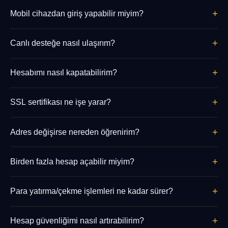
Giriş sayfasında "Şifremi Unuttum" bağlantısına
işlem yaklaşık 2 dakikanızı alır ve hesap güvenliğini
+
Mobil cihazdan giriş yapabilir miyim?
tıklayarak e-posta adresinize şifre sıfırlama bağlantısı
önemli ölçüde artırır.
gönderebilirsiniz. Bağlantı 30 dakika boyunca geçerlidir.
Evet, platform tamamen responsive olarak tasarlanmıştır.
Yeni şifre belirlerken en az 8 karakter, büyük-küçük harf
+
Canlı desteğe nasıl ulaşırım?
iOS ve Android cihazlarda tarayıcı üzerinden sorunsuz
ve rakam kullanmanız önerilir.
çalışır. Mobil uyumluluk testleri 2026 Ağustos'unda
Ana sayfanın sağ alt köşesinde canlı destek simgesi
yapılmış ve tüm temel işlevler mobilde de çalışmaktadır.
+
Hesabımı nasıl kapatabilirim?
bulunur. Tıkladığınızda bir sohbet penceresi açılır. Türkçe
destek operatörleri 7/24 hizmet verir. Ortalama yanıt
Hesap kapatma işlemi için profil ayarlarında "Hesabı
süresi 45 saniyedir.
+
SSL sertifikası ne işe yarar?
Kapat" bölümüne gidin. İşlemi onaylamadan önce tüm
bakiyenizi çekmeniz gerekir. Kapatma işlemi 24 saat
SSL (Güvenli Yuva Katmanı) sertifikası, tarayıcı ile sunucu
içinde gerçekleştirilir. Bu süre içinde tekrar açmak
+
Adres değişirse nereden öğrenirim?
arasındaki veri aktarımını şifreler. Bu sayede kişisel
isterseniz destek ekibiyle iletişime geçebilirsiniz.
bilgileriniz ve şifreniz üçüncü taraflarca okunamaz.
Güncel adres değişiklikleri resmi sosyal medya
galabet 256-bit TLS 1.3 şifreleme kullanır.
+
Birden fazla hesap açabilir miyim?
hesaplarından duyurulur. Ayrıca e-posta bültenine kayıtlı
olan kullanıcılara da bildirim gönderilir. Herhangi bir
Platform kuralları gereği her kullanıcı tek bir hesap
değişiklikte bu sayfa da güncellenir, sık sık kontrol edin.
+
Para yatırma/çekme işlemleri ne kadar sürer?
açabilir. Birden fazla hesap tespiti durumunda hesaplar
incelenir ve kullanıcı bilgilendirilir. Bu kural, platformun
Para yatırma işlemleri genellikle anında gerçekleşir.
adil kullanımını sağlamak içindir.
+
Hesap güvenliğimi nasıl artırabilirim?
Çekme talepleri ise bankaya bağlı olarak 1-3 iş günü